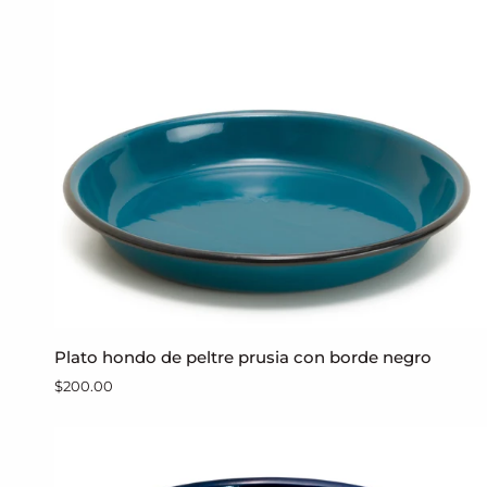
peltre
Plato
Plato hondo de peltre prusia con borde negro
AGREGAR AL CARRITO
hondo
$200.00
de
peltre
prusia
con