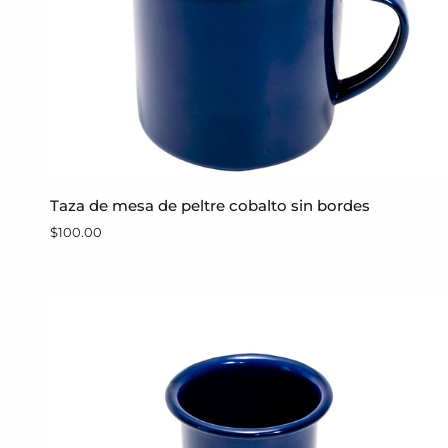
Taza
Taza de mesa de peltre cobalto sin bordes
AGREGAR AL CARRITO
de
$100.00
mesa
de
peltre
cobalto
sin
bordes