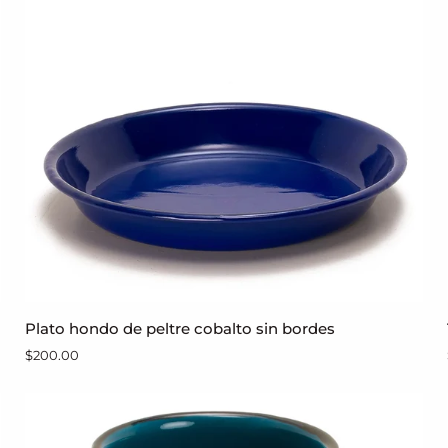
peltre
azul
cobalto
sin
bordes
Plato
Plato hondo de peltre cobalto sin bordes
AGREGAR AL CARRITO
hondo
$200.00
de
peltre
cobalto
sin