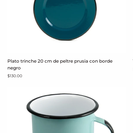
Plato
Plato trinche 20 cm de peltre prusia con borde
AGREGAR AL CARRITO
trinche
negro
20
$130.00
cm
de
peltre
prusia
con
borde
negro