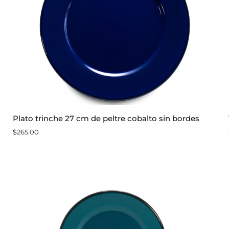
negro
Plato
Plato trinche 27 cm de peltre cobalto sin bordes
AGREGAR AL CARRITO
trinche
$265.00
27
cm
de
peltre
cobalto
sin
bordes