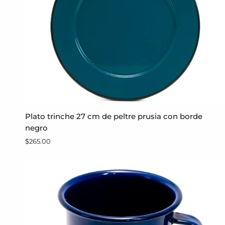
bordes
Plato
Plato trinche 27 cm de peltre prusia con borde
AGREGAR AL CARRITO
trinche
negro
27
$265.00
cm
de
peltre
prusia
con
borde
negro