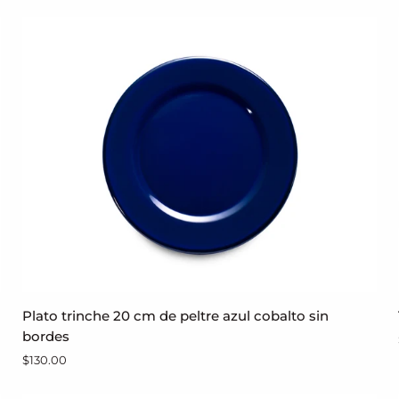
peltre
cobalto
con
interior
blanco
y
borde
azul
Plato
Plato trinche 20 cm de peltre azul cobalto sin
AGREGAR AL CARRITO
trinche
bordes
20
$130.00
cm
de