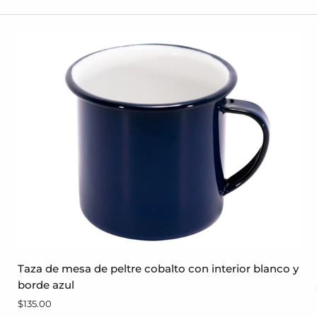
Taza
Taza de mesa de peltre cobalto con interior blanco y
AGREGAR AL CARRITO
de
borde azul
mesa
$135.00
de