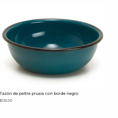
de
peltre
Tazón
Tazón de peltre prusia con borde negro
AGREGAR AL CARRITO
de
$125.00
peltre
prusia
con