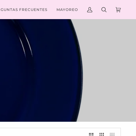
EGUNTAS FRECUENTES
MAYOREO
MI
BUSCAR
CARRIT
(0)
CUENTA