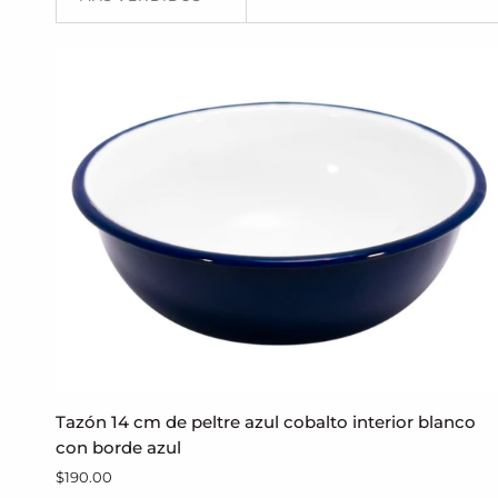
Tazón
Tazón 14 cm de peltre azul cobalto interior blanco
AGREGAR AL CARRITO
14
con borde azul
cm
$190.00
de