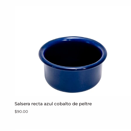
peltre
azul
cobalto
interior
blanco
con
borde
azul
Salsera
Salsera recta azul cobalto de peltre
AGREGAR AL CARRITO
recta
$90.00
azul
cobalto
de