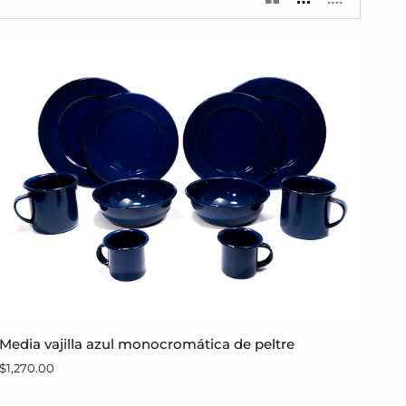
Media
Media vajilla azul monocromática de peltre
AGREGAR AL CARRITO
vajilla
$1,270.00
azul
monocromática