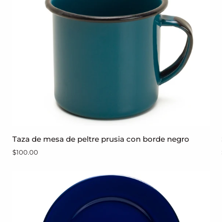
bordes
Taza
Taza de mesa de peltre prusia con borde negro
AGREGAR AL CARRITO
de
$100.00
mesa
de
peltre
prusia
con
borde