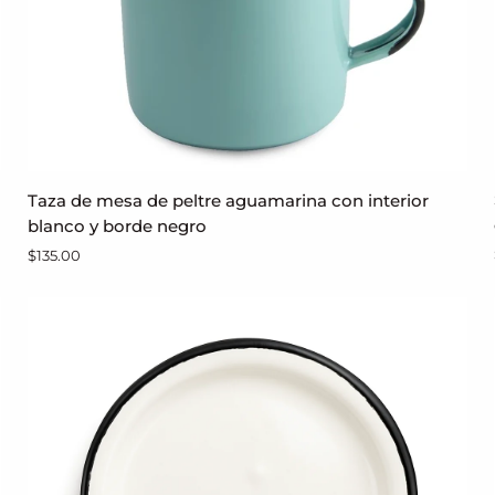
Taza
Taza de mesa de peltre aguamarina con interior
AGREGAR AL CARRITO
de
blanco y borde negro
mesa
$135.00
de
peltre
aguamarina
con
interior
blanco
y
borde
negro