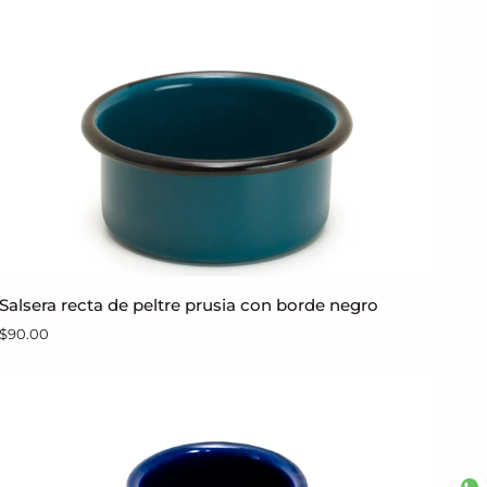
peltre
Salsera
Salsera recta de peltre prusia con borde negro
AGREGAR AL CARRITO
recta
$90.00
de
peltre
prusia
con
borde
negro