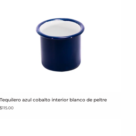
borde
negro
Tequilero
Tequilero azul cobalto interior blanco de peltre
AGREGAR AL CARRITO
azul
$115.00
cobalto
interior
blanco
de