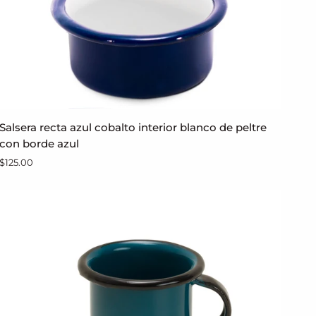
Salsera
Salsera recta azul cobalto interior blanco de peltre
AGREGAR AL CARRITO
recta
con borde azul
azul
$125.00
cobalto
interior
blanco
de
peltre
con
borde
azul