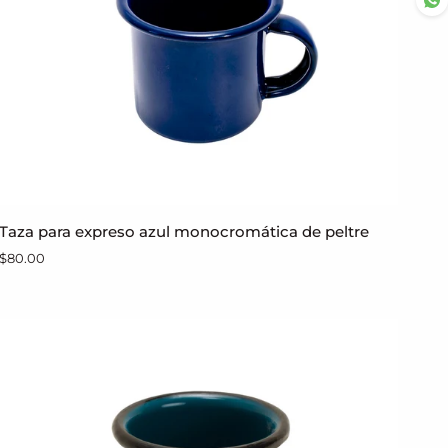
Taza
Taza para expreso azul monocromática de peltre
AGREGAR AL CARRITO
para
$80.00
expreso
azul
monocromática
de
peltre