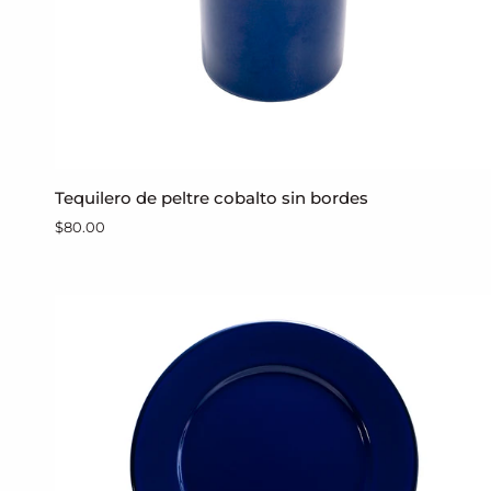
Tequilero
Tequilero de peltre cobalto sin bordes
AGREGAR AL CARRITO
de
$80.00
peltre
cobalto
sin
bordes