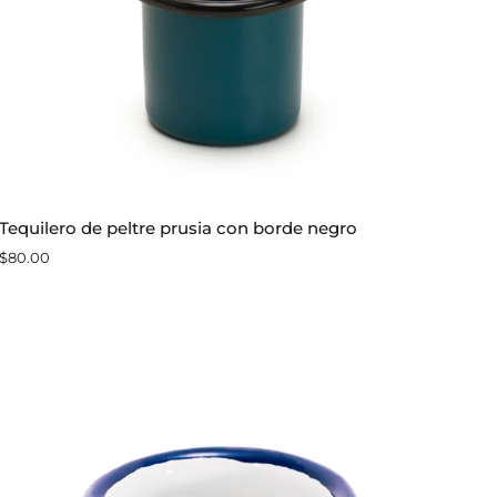
Tequilero
Tequilero de peltre prusia con borde negro
AGREGAR AL CARRITO
de
$80.00
peltre
prusia
con
borde
negro