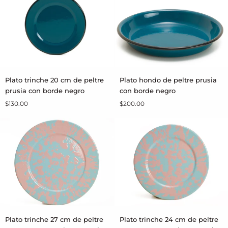
con
con
borde
borde
negro
negro
Plato
Plato
Plato trinche 20 cm de peltre
Plato hondo de peltre prusia
AGREGAR AL CARRITO
AGREGAR AL CARRITO
trinche
hondo
prusia con borde negro
con borde negro
20
de
$130.00
$200.00
cm
peltre
de
prusia
peltre
con
prusia
borde
con
negro
borde
negro
Plato
Plato
Plato trinche 27 cm de peltre
Plato trinche 24 cm de peltre
AGREGAR AL CARRITO
AGREGAR AL CARRITO
trinche
trinche