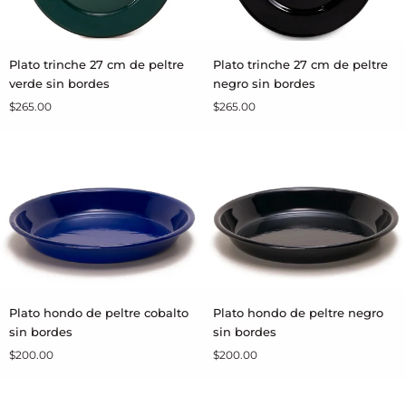
Plato
Plato
Plato trinche 27 cm de peltre
Plato trinche 27 cm de peltre
AGREGAR AL CARRITO
AGREGAR AL CARRITO
trinche
trinche
verde sin bordes
negro sin bordes
27
27
$265.00
$265.00
cm
cm
de
de
peltre
peltre
verde
negro
sin
sin
bordes
bordes
Plato
Plato
Plato hondo de peltre cobalto
Plato hondo de peltre negro
AGREGAR AL CARRITO
AGREGAR AL CARRITO
hondo
hondo
sin bordes
sin bordes
de
de
$200.00
$200.00
peltre
peltre
cobalto
negro
sin
sin