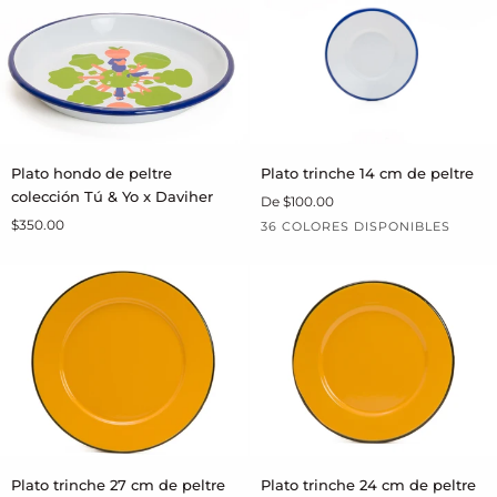
con
Yo
borde
x
negro
Daviher
Plato
Plato
Plato hondo de peltre
Plato trinche 14 cm de peltre
AGREGAR AL CARRITO
AGREGAR AL CARRITO
hondo
trinche
colección Tú & Yo x Daviher
De
$100.00
de
14
$350.00
36 COLORES DISPONIBLES
peltre
cm
colección
de
Blanco
Blanco
Blanco
Blanco
Blanco
Blanc
A
Tú
peltre
borde
borde
manchas
manchas
salpi
&
negro
azul
rosas
azules
azul
Yo
borde
x
azul
Daviher
Plato
Plato
Plato trinche 27 cm de peltre
Plato trinche 24 cm de peltre
AGREGAR AL CARRITO
AGREGAR AL CARRITO