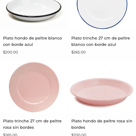
rosa
borde
sin
borde
Plato
Plato
Plato hondo de peltre blanco
Plato trinche 27 cm de peltre
AGREGAR AL CARRITO
AGREGAR AL CARRITO
hondo
trinche
con borde azul
blanco con borde azul
de
27
$200.00
$265.00
peltre
cm
blanco
de
con
peltre
borde
blanco
azul
con
borde
azul
Plato
Plato
Plato trinche 27 cm de peltre
Plato hondo de peltre rosa sin
AGREGAR AL CARRITO
AGREGAR AL CARRITO
trinche
hondo
rosa sin bordes
bordes
27
de
$265.00
$200.00