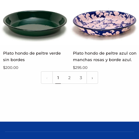
bordes
bordes
Plato
Plato
Plato hondo de peltre verde
Plato hondo de peltre azul con
AGREGAR AL CARRITO
AGREGAR AL CARRITO
hondo
hondo
sin bordes
manchas rosas y borde azul.
de
de
$200.00
$295.00
peltre
peltre
verde
azul
1
2
3
sin
con
bordes
manchas
rosas
y
borde
azul.