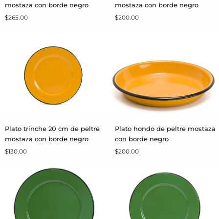
trinche
trinche
mostaza con borde negro
mostaza con borde negro
27
24
$265.00
$200.00
cm
cm
de
de
peltre
peltre
mostaza
mostaza
con
con
borde
borde
negro
negro
Plato
Plato
Plato trinche 20 cm de peltre
Plato hondo de peltre mostaza
AGREGAR AL CARRITO
AGREGAR AL CARRITO
trinche
hondo
mostaza con borde negro
con borde negro
20
de
$130.00
$200.00
cm
peltre
de
mostaza
peltre
con
mostaza
borde
con
negro
borde
negro