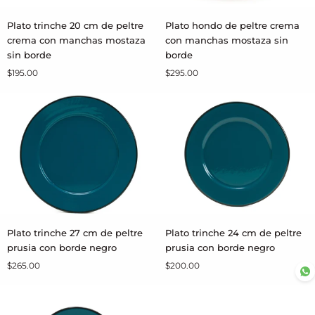
Plato
Plato
Plato trinche 20 cm de peltre
Plato hondo de peltre crema
AGREGAR AL CARRITO
AGREGAR AL CARRITO
trinche
hondo
crema con manchas mostaza
con manchas mostaza sin
20
de
sin borde
borde
cm
peltre
$195.00
$295.00
de
crema
peltre
con
crema
manchas
con
mostaza
manchas
sin
mostaza
borde
sin
borde
Plato
Plato
Plato trinche 27 cm de peltre
Plato trinche 24 cm de peltre
AGREGAR AL CARRITO
AGREGAR AL CARRITO
trinche
trinche
prusia con borde negro
prusia con borde negro
27
24
$265.00
$200.00
cm
cm
de
de
peltre
peltre
prusia
prusia