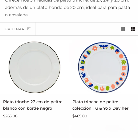
Ofrecemos 3 medidas de plato trinche, de 27, 24, y 20 cm,
además de u
n plato hondo de 20 cm, ideal para para pasta
o ensalada.
ORDENAR
ORDENAR
Plato
Plato
Plato trinche 27 cm de peltre
Plato trinche de peltre
AGREGAR AL CARRITO
AGREGAR AL CARRITO
trinche
trinche
blanco con borde negro
colección Tú & Yo x Daviher
27
de
$265.00
$465.00
cm
peltre
de
colección
peltre
Tú
blanco
&