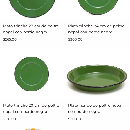
Plato
Plato
Plato trinche 27 cm de peltre
Plato trinche 24 cm de peltre
AGREGAR AL CARRITO
AGREGAR AL CARRITO
trinche
trinche
nopal con borde negro
nopal con borde negro
27
24
$265.00
$200.00
cm
cm
de
de
peltre
peltre
nopal
nopal
con
con
borde
borde
negro
negro
Plato
Plato
Plato trinche 20 cm de peltre
Plato hondo de peltre nopal
AGREGAR AL CARRITO
AGREGAR AL CARRITO
trinche
hondo
nopal con borde negro
con borde negro
20
de
$130.00
$200.00
cm
peltre
de
nopal