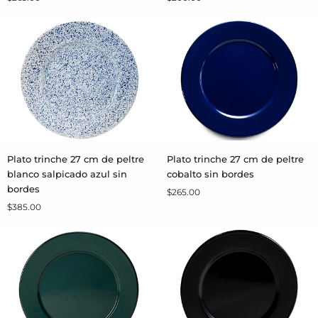
cm
peltre
de
rosa
peltre
sin
rosa
bordes
sin
bordes
Plato
Plato
Plato trinche 27 cm de peltre
Plato trinche 27 cm de peltre
AGREGAR AL CARRITO
AGREGAR AL CARRITO
trinche
trinche
blanco salpicado azul sin
cobalto sin bordes
27
27
bordes
$265.00
cm
cm
$385.00
de
de
peltre
peltre
blanco
cobalto
salpicado
sin
azul
bordes
sin
bordes