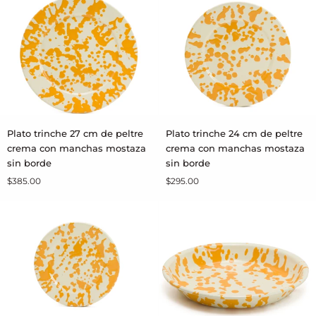
peltre
con
nopal
borde
con
negro
borde
negro
Plato
Plato
Plato trinche 27 cm de peltre
Plato trinche 24 cm de peltre
AGREGAR AL CARRITO
AGREGAR AL CARRITO
trinche
trinche
crema con manchas mostaza
crema con manchas mostaza
27
24
sin borde
sin borde
cm
cm
$385.00
$295.00
de
de
peltre
peltre
crema
crema
con
con
manchas
manchas
mostaza
mostaza
sin
sin
borde
borde