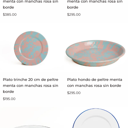
menta con manchas rosa sin
menta con manchas rosa sin
27
24
borde
borde
cm
cm
$385.00
$295.00
de
de
peltre
peltre
menta
menta
con
con
manchas
manchas
rosa
rosa
sin
sin
borde
borde
Plato
Plato
Plato trinche 20 cm de peltre
Plato hondo de peltre menta
AGREGAR AL CARRITO
AGREGAR AL CARRITO
trinche
hondo
menta con manchas rosa sin
con manchas rosa sin borde
20
de
borde
$295.00
cm
peltre
$195.00
de
menta
peltre
con
menta
manchas
con
rosa
manchas
sin