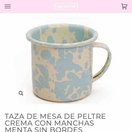
Ir
directamente
Ca
(0)
al
contenido
Enfocar
TAZA DE MESA DE PELTRE
CREMA CON MANCHAS
MENTA SIN BORDES