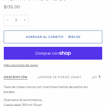
$135.00
−
+
AGREGAR AL CARRITO
•
$135.00
Más opciones de pago
Ver t
DESCRIPCIÓN
¿DÓNDE SE PUEDE USAR?
¿ES APT
Taza de mesa crema con manchas menta de peltre sin
bordes.
Diametro: 8 centimetros.
Capacidad: 375 ml (13 oz).