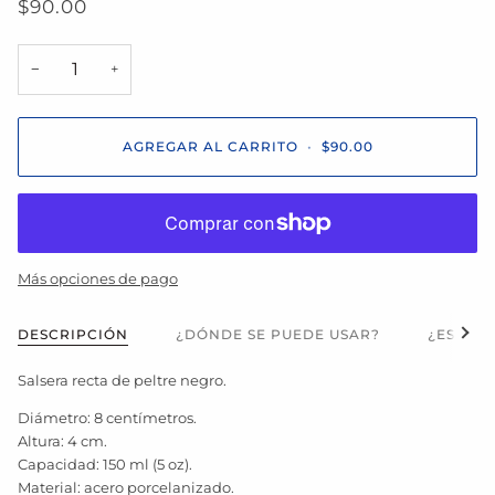
$90.00
−
+
AGREGAR AL CARRITO
•
$90.00
Más opciones de pago
Ver t
DESCRIPCIÓN
¿DÓNDE SE PUEDE USAR?
¿ES APT
Salsera recta de peltre negro.
Diámetro: 8 centímetros.
Altura: 4 cm.
Capacidad: 150 ml (5 oz).
Material: acero porcelanizado.