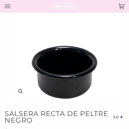
Ir
directamente
Ca
(0)
al
contenido
Enfocar
SALSERA RECTA DE PELTRE
5.0
NEGRO