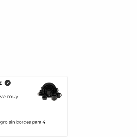
z
✔
 ve muy
egro sin bordes para 4