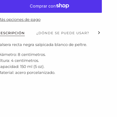
ás opciones de pago
Ver todo
ESCRIPCIÓN
¿DÓNDE SE PUEDE USAR?
¿ES AP
alsera recta negra salpicada blanco de peltre.
iámetro: 8 centímetros.
ltura: 4 centímetros.
apacidad: 150 ml (5 oz).
aterial: acero porcelanizado.