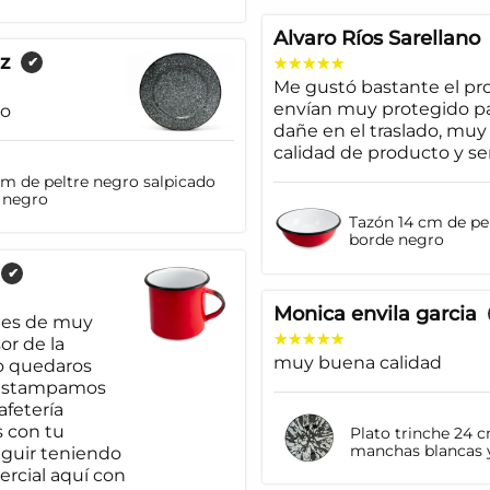
Alvaro Ríos Sarellano
z
✔
Me gustó bastante el pro
envían muy protegido pa
io
dañe en el traslado, mu
calidad de producto y se
cm de peltre negro salpicado
 negro
Tazón 14 cm de pel
borde negro
✔
Monica envila garcia
á es de muy
or de la
muy buena calidad
o quedaros
 estampamos
afetería
 con tu
Plato trinche 24 
manchas blancas 
guir teniendo
rcial aquí con