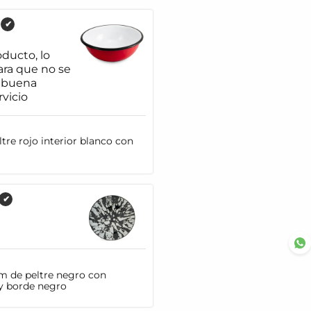
✔
ducto, lo
ra que no se
y buena
rvicio
tre rojo interior blanco con
✔
cm de peltre negro con
y borde negro