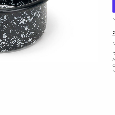
M
D
S
D
A
C
M