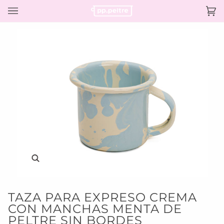
Ir
directamente
Ca
(0)
al
contenido
Enfocar
TAZA PARA EXPRESO CREMA
CON MANCHAS MENTA DE
PELTRE SIN BORDES