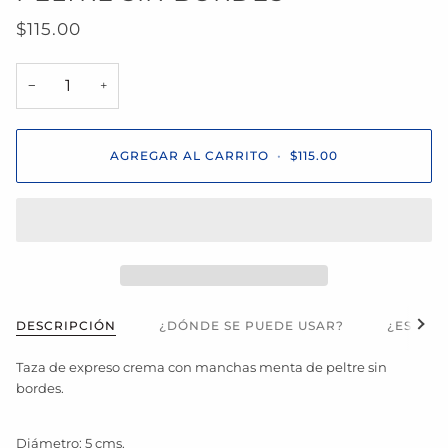
$115.00
−
+
AGREGAR AL CARRITO
•
$115.00
Ver t
DESCRIPCIÓN
¿DÓNDE SE PUEDE USAR?
¿ES APT
Taza de expreso crema con manchas menta de peltre sin
bordes.
Diámetro: 5 cms.