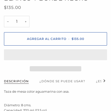
$135.00
−
+
AGREGAR AL CARRITO
•
$135.00
Ver t
DESCRIPCIÓN
¿DÓNDE SE PUEDE USAR?
¿ES APT
Taza de mesa color aguamarina con asa.
Diámetro: 8 cms.
Capacidad: 370 ml (13.5 oz).