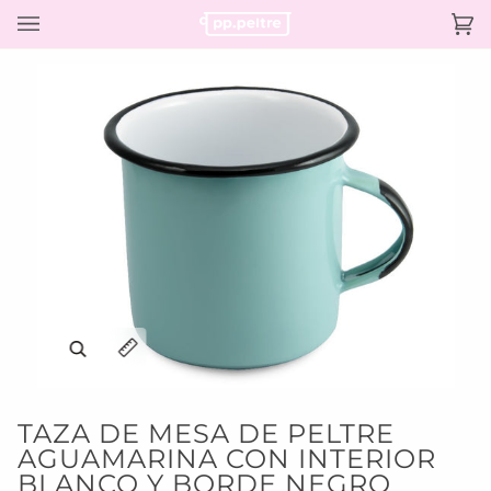
Ir
directamente
Ca
(0)
al
contenido
Enfocar
Ampliar título de la imagen
TAZA DE MESA DE PELTRE
AGUAMARINA CON INTERIOR
BLANCO Y BORDE NEGRO