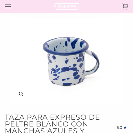
Ir
directamente
Ca
(0)
al
contenido
Enfocar
TAZA PARA EXPRESO DE
PELTRE BLANCO CON
5.0
MANCHAS AZULES Y