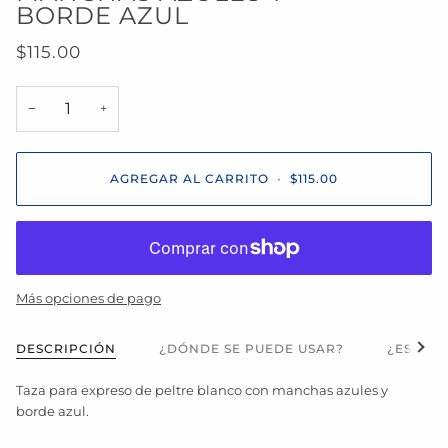
BORDE AZUL
$115.00
−
+
AGREGAR AL CARRITO
•
$115.00
Más opciones de pago
Ver t
DESCRIPCIÓN
¿DÓNDE SE PUEDE USAR?
¿ES APT
Taza para expreso
de peltre blanco con manchas azules y
borde azul.