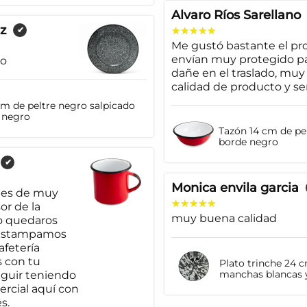
Alvaro Ríos Sarellano
z
✔
Me gustó bastante el pro
envían muy protegido pa
io
dañe en el traslado, mu
calidad de producto y se
cm de peltre negro salpicado
 negro
Tazón 14 cm de pel
borde negro
✔
Monica envila garcia
á es de muy
or de la
muy buena calidad
o quedaros
 estampamos
afetería
 con tu
Plato trinche 24 
manchas blancas 
guir teniendo
rcial aquí con
s.