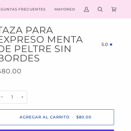
EGUNTAS FRECUENTES
MAYOREO
MI
BUSCAR
CARRIT
(0)
CUENTA
TAZA PARA
EXPRESO MENTA
5.0
DE PELTRE SIN
BORDES
$80.00
−
+
AGREGAR AL CARRITO
•
$80.00