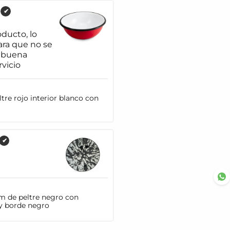
✔
ducto, lo
ra que no se
y buena
rvicio
tre rojo interior blanco con
✔
cm de peltre negro con
y borde negro