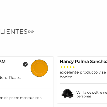
LIENTES👀
AM
Nancy Palma Sanche
✔
excelente producto y se
bonito
dero. Realza
Vajilla de peltre n
personas
cm de peltre mostaza con