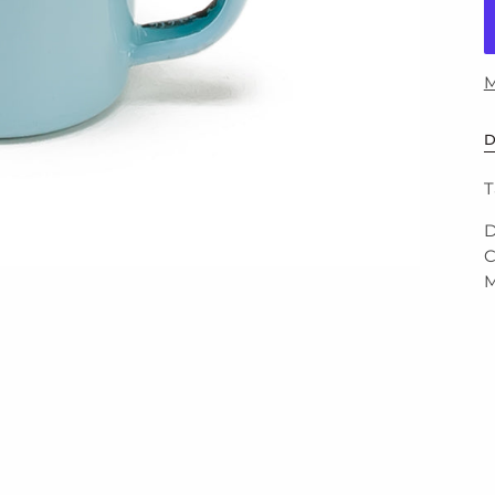
M
D
T
D
C
M