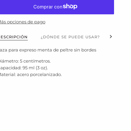
ás opciones de pago
Ver todo
ESCRIPCIÓN
¿DÓNDE SE PUEDE USAR?
¿ES AP
aza para expreso menta de peltre sin bordes
iámetro: 5 centímetros.
apacidad: 95 ml (3 oz).
aterial: acero porcelanizado.