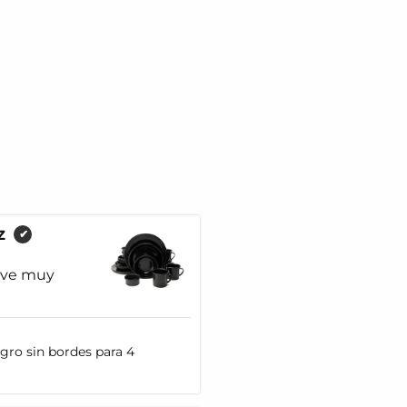
z
✔
 ve muy
egro sin bordes para 4