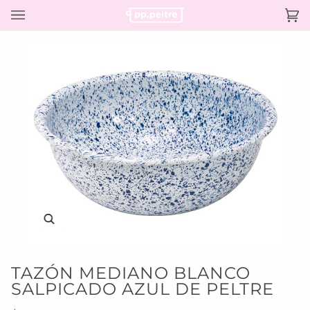
Ir
directamente
Ca
(0)
al
contenido
Enfocar
TAZÓN MEDIANO BLANCO
SALPICADO AZUL DE PELTRE