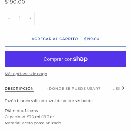
$190.00
−
+
AGREGAR AL CARRITO
•
$190.00
Más opciones de pago
Ver t
DESCRIPCIÓN
¿DÓNDE SE PUEDE USAR?
¿ES APT
Tazón blanco salicado azul de peltre sin borde.
Diámetro: 14 cms.
Capacidad: 570 ml (19.3 oz).
Material: acero porcelanizado.