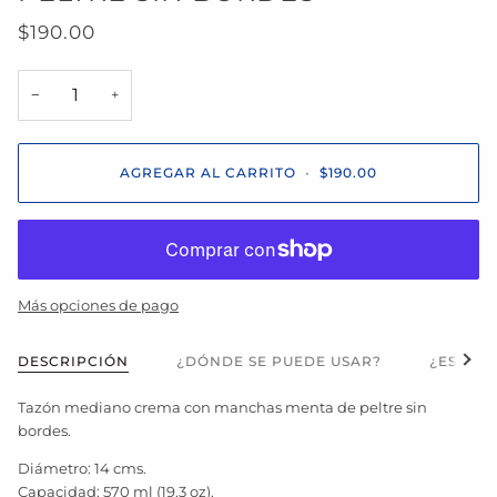
$190.00
−
+
AGREGAR AL CARRITO
•
$190.00
Más opciones de pago
Ver t
DESCRIPCIÓN
¿DÓNDE SE PUEDE USAR?
¿ES APT
Tazón mediano crema con manchas menta de peltre sin
bordes.
Diámetro: 14 cms.
Capacidad: 570 ml (19.3 oz).