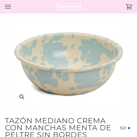
Ir
directamente
Ca
(0)
al
contenido
Enfocar
TAZÓN MEDIANO CREMA
CON MANCHAS MENTA DE
5.0
PELTRE SIN BORDES