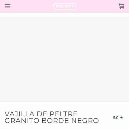
Ir
directamente
Ca
(0)
al
contenido
VAJILLA DE PELTRE
5.0
GRANITO BORDE NEGRO