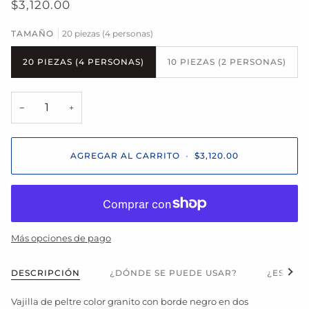
$3,120.00
TAMAÑO
20 piezas (4 personas)
20 PIEZAS (4 PERSONAS)
10 PIEZAS (2 PERSONAS)
−
+
AGREGAR AL CARRITO
•
$3,120.00
Más opciones de pago
Ver t
DESCRIPCIÓN
¿DÓNDE SE PUEDE USAR?
¿ES APT
Vajilla de peltre color granito con borde negro en dos