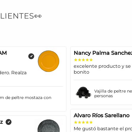
LIENTES👀
AM
Nancy Palma Sanche
✔
excelente producto y se
bonito
dero. Realza
Vajilla de peltre n
personas
cm de peltre mostaza con
Alvaro Ríos Sarellano
z
✔
Me gustó bastante el pro