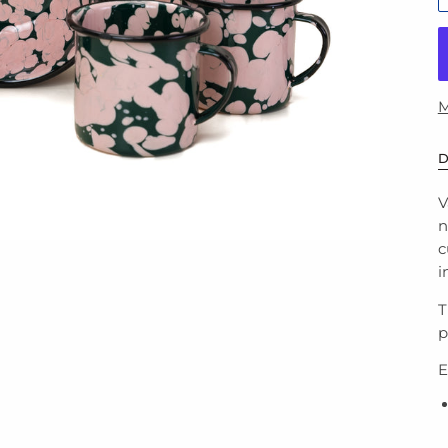
M
D
V
n
c
i
T
p
E