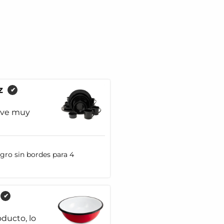
z
✔
 ve muy
egro sin bordes para 4
✔
ducto, lo