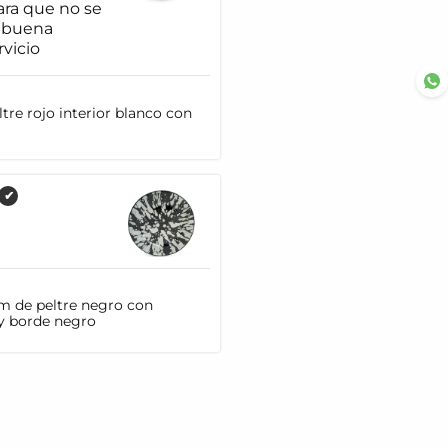
ra que no se
y buena
rvicio
tre rojo interior blanco con
✔
cm de peltre negro con
y borde negro