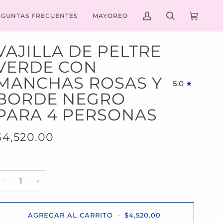
EGUNTAS FRECUENTES
MAYOREO
MI
BUSCAR
CARRIT
(0)
CUENTA
VAJILLA DE PELTRE
VERDE CON
MANCHAS ROSAS Y
5.0
BORDE NEGRO
PARA 4 PERSONAS
$4,520.00
−
+
AGREGAR AL CARRITO
•
$4,520.00