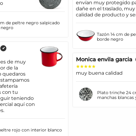
envían muy protegido pa
io
dañe en el traslado, mu
calidad de producto y se
cm de peltre negro salpicado
 negro
Tazón 14 cm de pel
borde negro
✔
Monica envila garcia
á es de muy
or de la
muy buena calidad
o quedaros
 estampamos
afetería
 con tu
Plato trinche 24 
manchas blancas 
guir teniendo
rcial aquí con
s.
eltre rojo con interior blanco